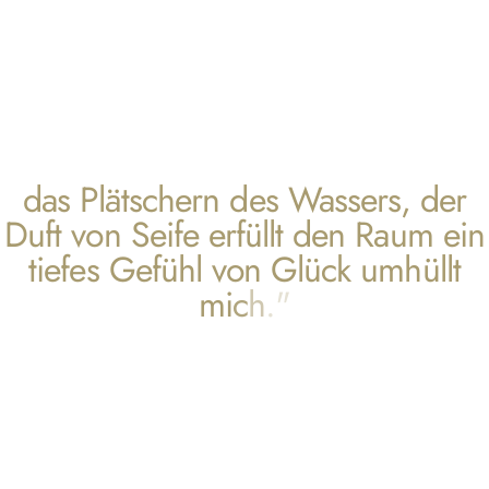
d
a
s
P
l
ä
t
s
c
h
e
r
n
d
e
s
W
a
s
s
e
r
s
,
d
e
r
D
u
f
t
v
o
n
S
e
i
f
e
e
r
f
ü
l
l
t
d
e
n
R
a
u
m
e
i
n
t
i
e
f
e
s
G
e
f
ü
h
l
v
o
n
G
l
ü
c
k
u
m
h
ü
l
l
t
m
i
c
h
.
"