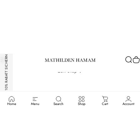
Hamam
Spa
&
Massage
München
10% RABATT SICHERN
Atelierhamam.com
Seitennavigation
Such
W
Zum Shop
Home
Menu
Search
Shop
Cart
Account